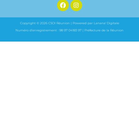
Copyright © 2026 CSOI Réunion | Powered par Lanana' Digitale
Numéro d’enregistrement : 98 97 04183 97 | Préfecture de la Réunion