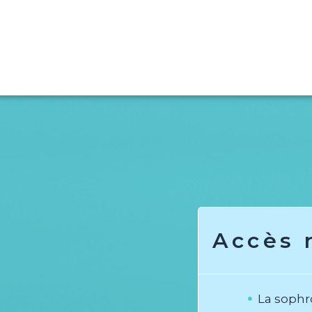
Accès 
La sophr