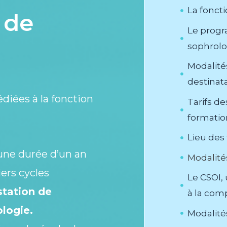
La fonct
 de
Le progr
sophrol
Modalités
destinata
édiées à
la fonction
Tarifs de
formatio
Lieu des
une durée d’un an
Modalité
iers cycles
Le CSOI,
station de
à la com
logie.
Modalité