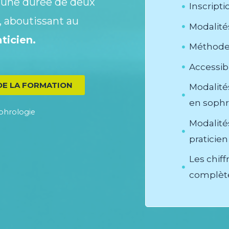
’une durée de deux
Inscript
, aboutissant au
Modalités
ticien.
Méthode
Accessibi
E LA FORMATION
Modalit
en sophr
phrologie
Modalité
praticien
Les chiff
complèt