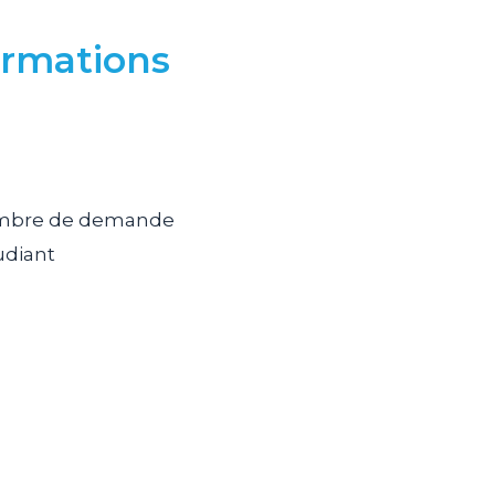
ormations
ombre de demande
udiant